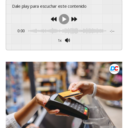
Dale play para escuchar este contenido
0:00
-:--
1x
Powered By
GSpeech