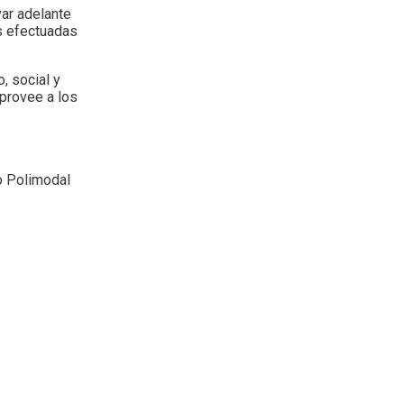
var adelante
s efectuadas
, social y
provee a los
o Polimodal