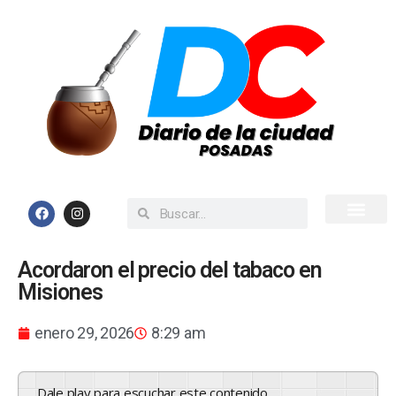
Inicio
Todas las Noticias
Acordaron el precio del tabaco en
Misiones
enero 29, 2026
8:29 am
Dale play para escuchar este contenido