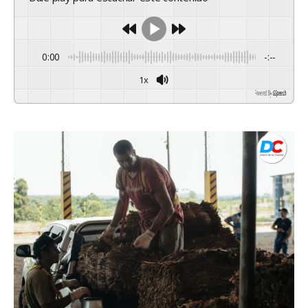
0:00
-:--
1x
Powered By
GSpeech