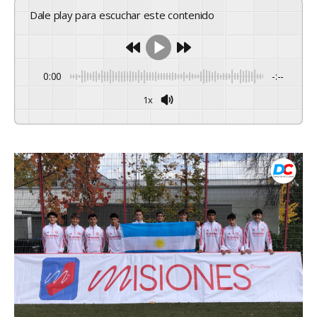
Dale play para escuchar este contenido
0:00
-:--
1x
Powered By
GSpeech