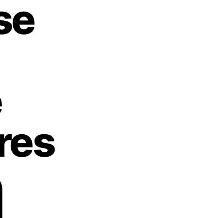
se
e
res