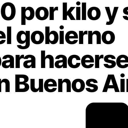
 por kilo y 
el gobierno
para hacers
n Buenos Ai