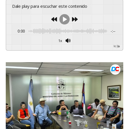
Dale play para escuchar este contenido
0:00
-:--
1x
Powered By
GSpeech