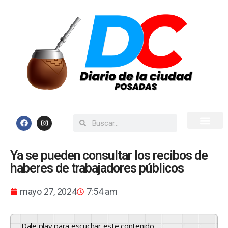
Inicio
Todas las Noticias
Ya se pueden consultar los recibos de
haberes de trabajadores públicos
mayo 27, 2024
7:54 am
Dale play para escuchar este contenido