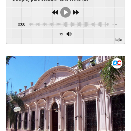
0:00
-:--
1x
Powered By
GSpeech