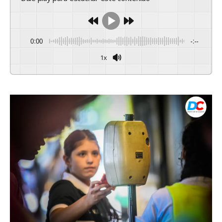
0:00
-:--
1x
Powered By
GSpeech