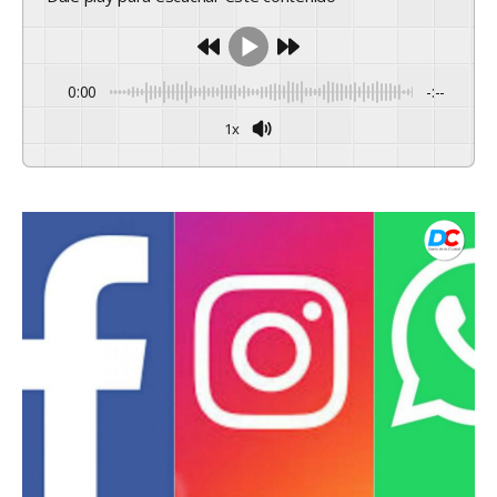
0:00
-:--
1x
Powered By
GSpeech