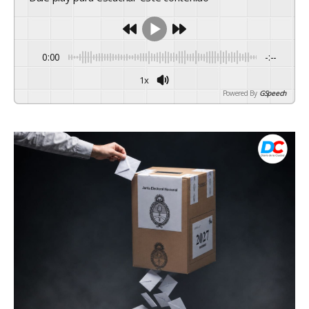
0:00
-:--
1x
Powered By
GSpeech