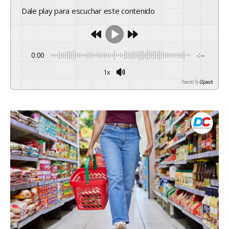
Dale play para escuchar este contenido
0:00
-:--
1x
Powered By
GSpeech