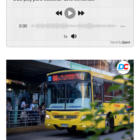
0:00
-:--
1x
Powered By
GSpeech