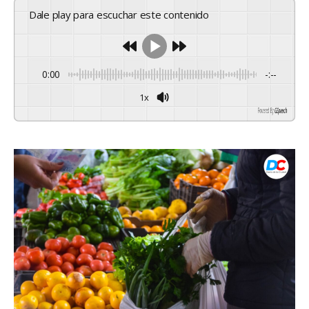
Dale play para escuchar este contenido
0:00
-:--
1x
Powered By
GSpeech