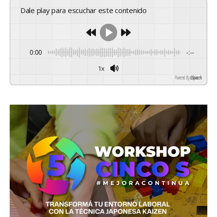
Dale play para escuchar este contenido
0:00
-:--
1x
Powered By
GSpeech