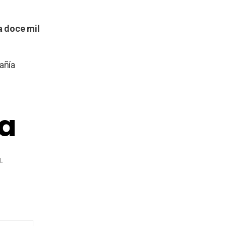
 a doce mil
añía
ta
.