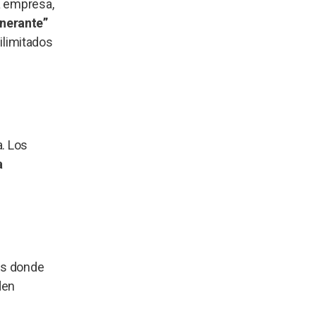
a empresa,
tinerante”
ilimitados
a. Los
a
es donde
den