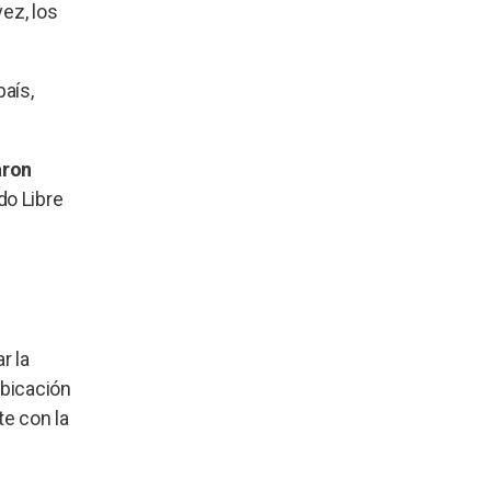
ez, los
país,
aron
do Libre
r la
ubicación
te con la