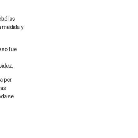
bó las
la medida y
 eso fue
pidez.
da por
das
nda se