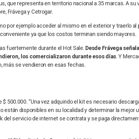
s, que representa en territorio nacional a 35 marcas. A su v
bre, Frávega y Cetrogar.
o por ejemplo acceder al mismo en el exterior y traerlo al 
s conveniente ya que los costos terminan siendo mayores.
das fuertemente durante el Hot Sale.
Desde Frávega señal
endieron, los comercializaron durante esos días
. Y Merca
ón, más se vendieron en esas fechas.
 $ 500.000. “Una vez adquirido el kit es necesario descarga
io están disponibles en su localidad y determinar la mejor 
ink del servicio de internet se contrata y se paga directamen