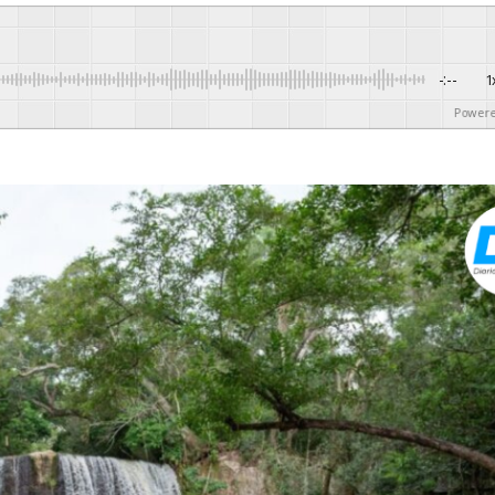
-:--
1
Powere