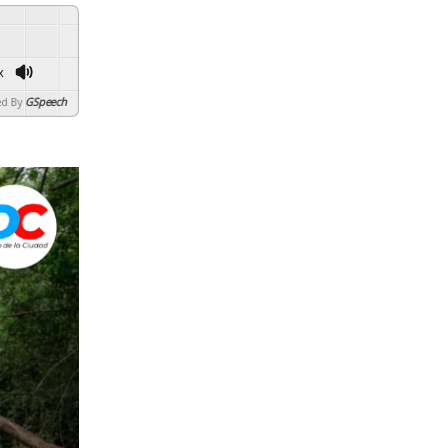
x
d By
GSpeech