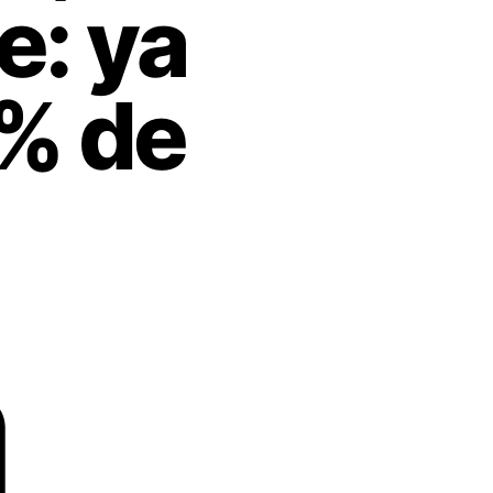
e: ya
% de