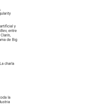
,
ularity
tificial y
Bev, entre
Clarín,
rama de Big
La charla
toda la
dustria