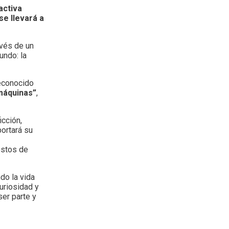
activa
se llevará a
avés de un
undo: la
reconocido
máquinas”
,
icción,
portará su
estos de
do la vida
uriosidad y
ser parte y