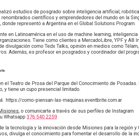
lizó estudios de posgrado sobre inteligencia artificial, robótica
ás renombrados científicos y emprendedores del mundo en la Sing
y, donde representó a Argentina en el Global Solutions Program.
e en Latinoamérica en el uso de machine learning, inteligencia ar
organizaciones. Tiene como clientes a MercadoLibre, YPF y AB In
de divulgación como Tedx Talks, opinión en medios como Télam, 
 otros. Además, es profesor en posgrados y coordinador del prog
rla
 en el Teatro de Prosa del Parque del Conocimiento de Posadas. 
o, y tiene un cupo presencial limitado.
acá: https://como-piensan-las-maquinas.eventbrite.com.ar
 Misiones
, o comunicarte a través de sus perfiles de Instagram
su Whatsapp
376 540 2259
 la tecnología y la innovación desde Misiones para la región y 
os, divulga el conocimiento para fomentar el desarrollo de la in