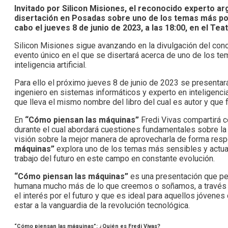
Invitado por Silicon Misiones, el reconocido experto arge
disertación en Posadas sobre uno de los temas más pol
cabo el jueves 8 de junio de 2023, a las 18:00, en el T
Silicon Misiones sigue avanzando en la divulgación del conoc
evento único en el que se disertará acerca de uno de los te
inteligencia artificial.
Para ello el próximo jueves 8 de junio de 2023 se presenta
ingeniero en sistemas informáticos y experto en inteligencia 
que lleva el mismo nombre del libro del cual es autor y que 
En
“Cómo piensan las máquinas”
Fredi Vivas compartirá con
durante el cual abordará cuestiones fundamentales sobre la in
visión sobre la mejor manera de aprovecharla de forma respo
máquinas”
explora uno de los temas más sensibles y actuale
trabajo del futuro en este campo en constante evolución.
“Cómo piensan las máquinas”
es una presentación que perm
humana mucho más de lo que creemos o soñamos, a través de 
el interés por el futuro y que es ideal para aquellos jóven
estar a la vanguardia de la revolución tecnológica.
“Cómo piensan las máquinas”: ¿Quién es Fredi Vivas?