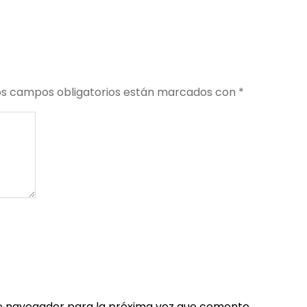
os campos obligatorios están marcados con
*
e navegador para la próxima vez que comente.