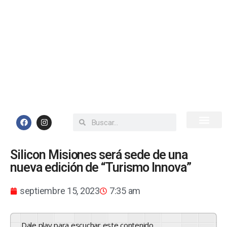
Inicio
Todas las Noticias
Silicon Misiones será sede de una
nueva edición de “Turismo Innova”
septiembre 15, 2023
7:35 am
Dale play para escuchar este contenido