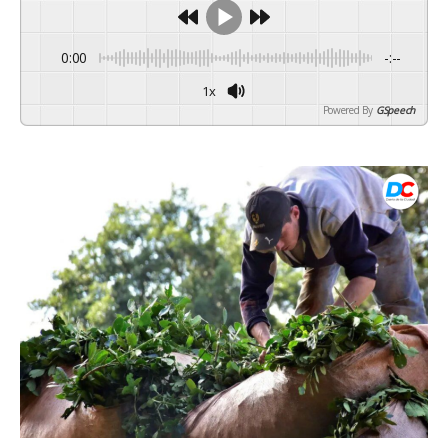
0:00
-:--
1x
Powered By
GSpeech