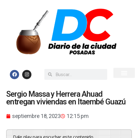
Inicio
Todas las Noticias
Sergio Massa y Herrera Ahuad
entregan viviendas en Itaembé Guazú
septiembre 18, 2023
12:15 pm
Dale play para escuchar este contenido