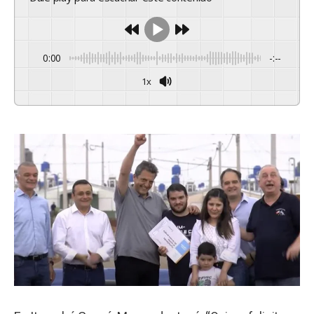
0:00
-:--
1x
Powered By
GSpeech