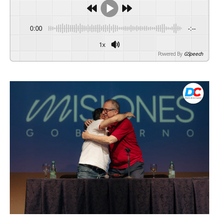
0:00
-:--
1x
Powered By
GSpeech