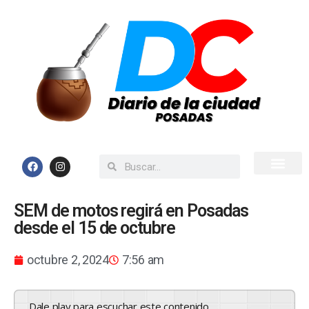
Inicio
Todas las Noticias
SEM de motos regirá en Posadas
desde el 15 de octubre
octubre 2, 2024
7:56 am
Dale play para escuchar este contenido