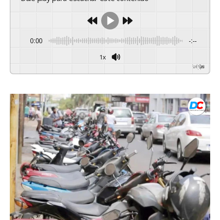
0:00
-:--
1x
Powered By
GSpeech