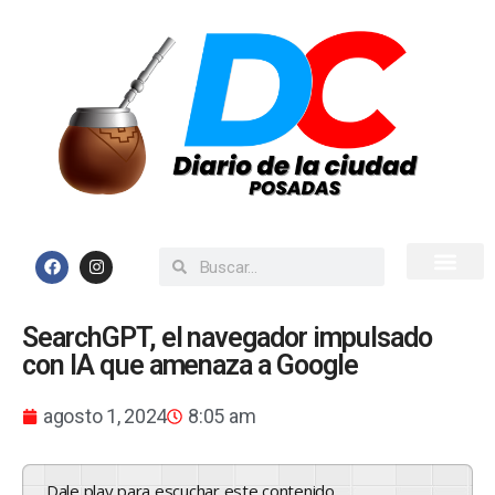
Inicio
Todas las Noticias
SearchGPT, el navegador impulsado
con IA que amenaza a Google
agosto 1, 2024
8:05 am
Dale play para escuchar este contenido