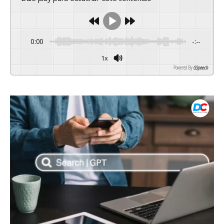
0:00
-:--
1x
Powered By
GSpeech