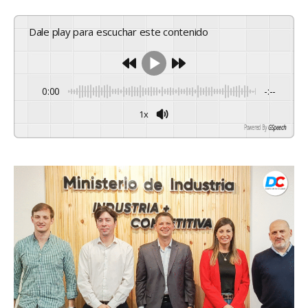
Dale play para escuchar este contenido
0:00
-:--
1x
Powered By
GSpeech