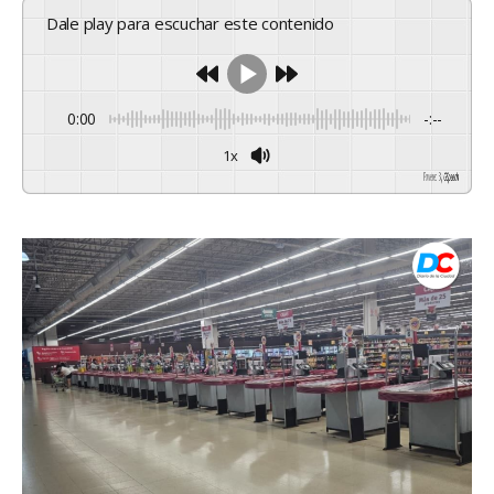
Dale play para escuchar este contenido
0:00
-:--
1x
Powered By
GSpeech