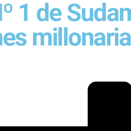
Nº 1 de Suda
nes millonari