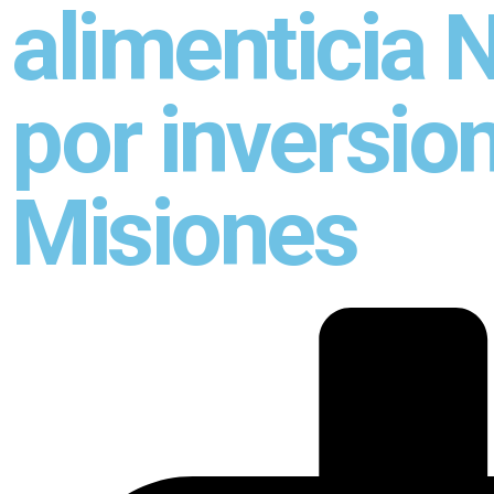
alimenticia 
por inversio
Misiones