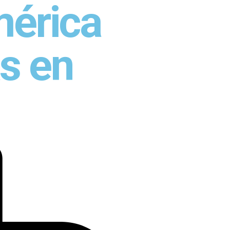
mérica
as en