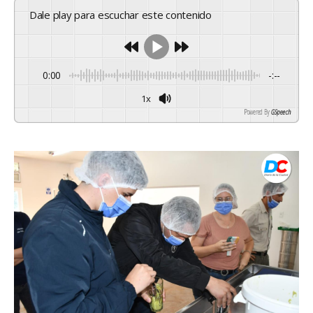
Dale play para escuchar este contenido
0:00
-:--
1x
Powered By
GSpeech