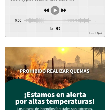
0:00
-:--
1x
Powered By
GSpeech