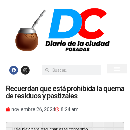
Inicio
Todas las Noticias
Recuerdan que está prohibida la quema
de residuos y pastizales
noviembre 26, 2024
8:24 am
Dale play para escuchar este contenido