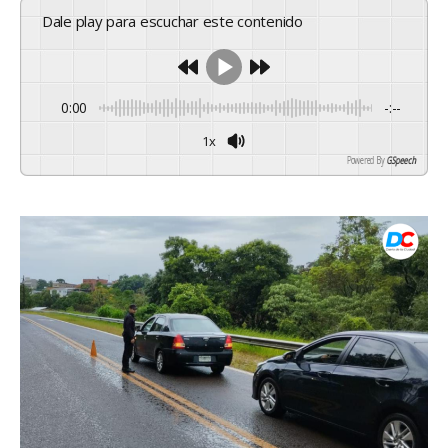
Dale play para escuchar este contenido
0:00
-:--
1x
Powered By
GSpeech