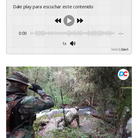
Dale play para escuchar este contenido
0:00
-:--
1x
Powered By
GSpeech