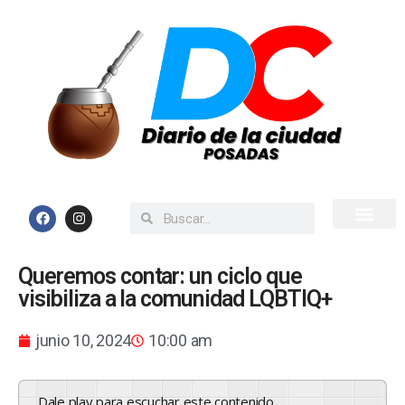
Inicio
Todas las Noticias
Queremos contar: un ciclo que
visibiliza a la comunidad LQBTIQ+
junio 10, 2024
10:00 am
Dale play para escuchar este contenido