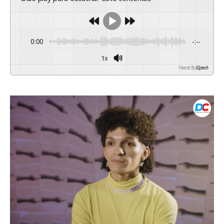
0:00
-:--
1x
Powered By
GSpeech