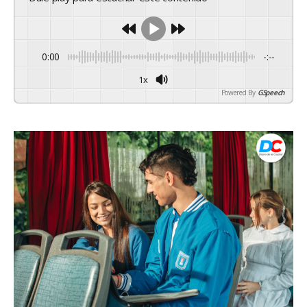
0:00
-:--
1x
Powered By
GSpeech