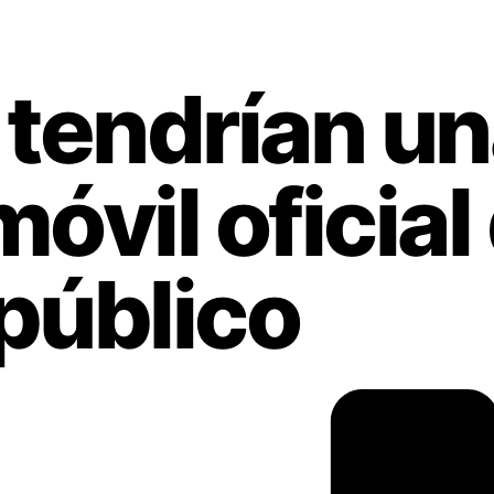
tendrían un
óvil oficial
público