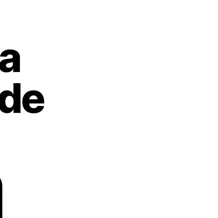
a
 de