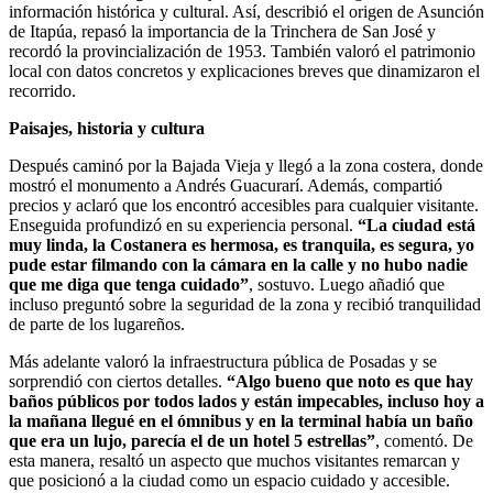
información histórica y cultural. Así, describió el origen de Asunción
de Itapúa, repasó la importancia de la Trinchera de San José y
recordó la provincialización de 1953. También valoró el patrimonio
local con datos concretos y explicaciones breves que dinamizaron el
recorrido.
Paisajes, historia y cultura
Después caminó por la Bajada Vieja y llegó a la zona costera, donde
mostró el monumento a Andrés Guacurarí. Además, compartió
precios y aclaró que los encontró accesibles para cualquier visitante.
Enseguida profundizó en su experiencia personal.
“La ciudad está
muy linda, la Costanera es hermosa, es tranquila, es segura, yo
pude estar filmando con la cámara en la calle y no hubo nadie
que me diga que tenga cuidado”
, sostuvo. Luego añadió que
incluso preguntó sobre la seguridad de la zona y recibió tranquilidad
de parte de los lugareños.
Más adelante valoró la infraestructura pública de Posadas y se
sorprendió con ciertos detalles.
“Algo bueno que noto es que hay
baños públicos por todos lados y están impecables, incluso hoy a
la mañana llegué en el ómnibus y en la terminal había un baño
que era un lujo, parecía el de un hotel 5 estrellas”
, comentó. De
esta manera, resaltó un aspecto que muchos visitantes remarcan y
que posicionó a la ciudad como un espacio cuidado y accesible.