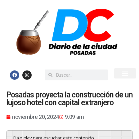
Inicio
Todas las Noticias
Posadas proyecta la construcción de un
lujoso hotel con capital extranjero
noviembre 20, 2024
9:09 am
Dale play para escuchar este contenido