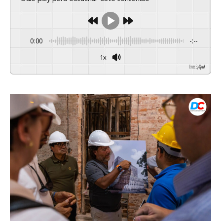
0:00
-:--
1x
Powered By
GSpeech