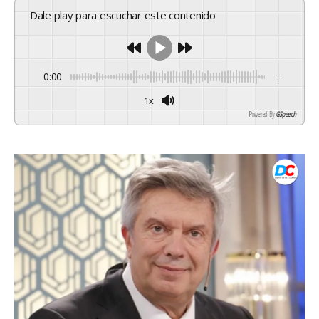
Dale play para escuchar este contenido
0:00
-:--
1x
Powered By
GSpeech