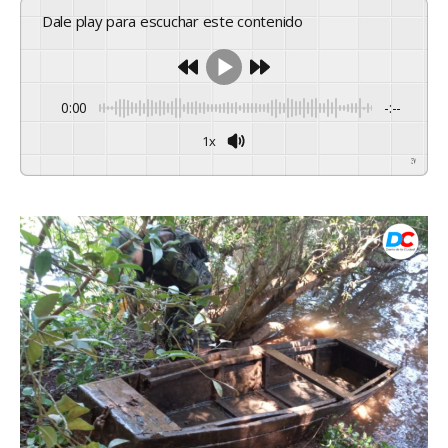
Dale play para escuchar este contenido
0:00
-:--
1x
Powered By
GSpeech