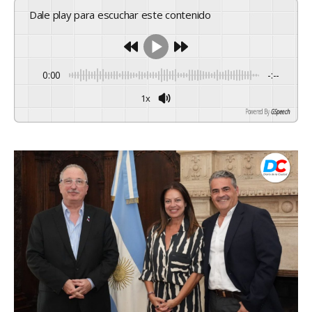
Dale play para escuchar este contenido
0:00
-:--
1x
Powered By
GSpeech