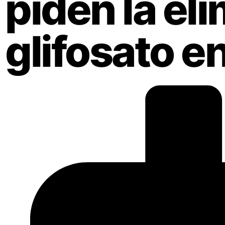
piden la el
glifosato en