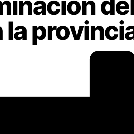
iminación de
 la provinci