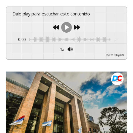
Dale play para escuchar este contenido
0:00
-:--
1x
Powered By
GSpeech