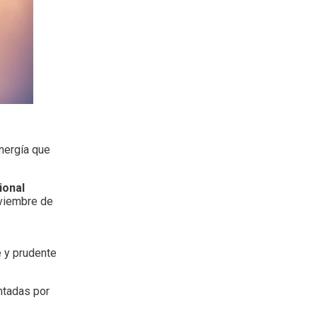
energía que
ional
oviembre de
e y prudente
ntadas por