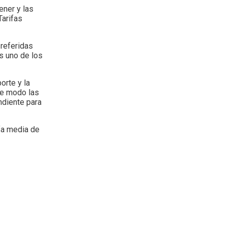
ener y las
Tarifas
 referidas
es uno de los
orte y la
ese modo las
ndiente para
ifa media de