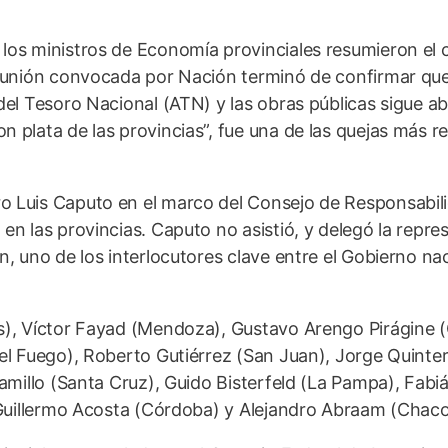
 los ministros de Economía provinciales resumieron el 
reunión convocada por Nación terminó de confirmar que
del Tesoro Nacional (ATN) y las obras públicas sigue ab
 plata de las provincias”, fue una de las quejas más r
o Luis Caputo en el marco del Consejo de Responsabil
en las provincias. Caputo no asistió, y delegó la repre
n, uno de los interlocutores clave entre el Gobierno na
es), Víctor Fayad (Mendoza), Gustavo Arengo Pirágine 
del Fuego), Roberto Gutiérrez (San Juan), Jorge Quinte
ramillo (Santa Cruz), Guido Bisterfeld (La Pampa), Fabi
, Guillermo Acosta (Córdoba) y Alejandro Abraam (Chaco