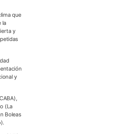
clima que
 la
ierta y
epetidas
idad
sentación
cional y
(CABA),
ro (La
án Boleas
).