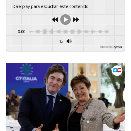
Dale play para escuchar este contenido
0:00
-:--
1x
Powered By
GSpeech