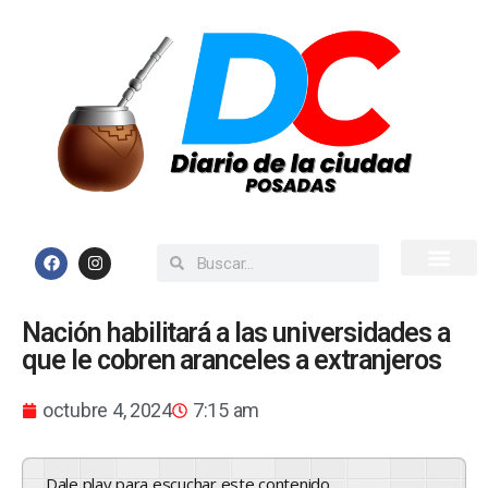
Inicio
Todas las Noticias
Nación habilitará a las universidades a
que le cobren aranceles a extranjeros
octubre 4, 2024
7:15 am
Dale play para escuchar este contenido