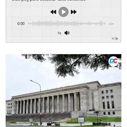
0:00
-:--
1x
Powered By
GSpeech