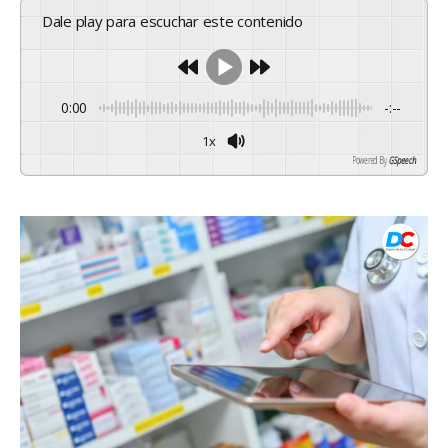
Dale play para escuchar este contenido
0:00
-:--
1x
Powered By
GSpeech