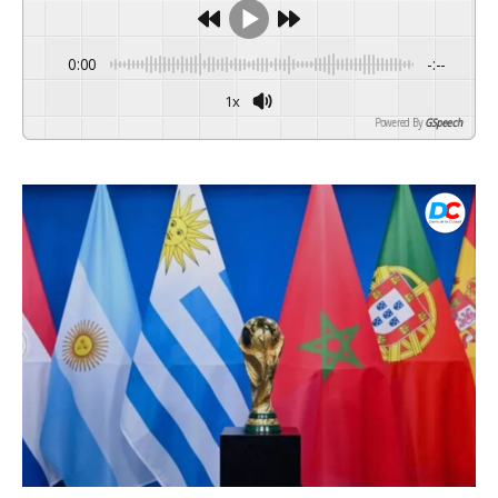
0:00
-:--
1x
Powered By
GSpeech