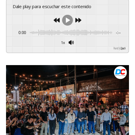
Dale play para escuchar este contenido
0:00
-:--
1x
Powered By
GSpeech