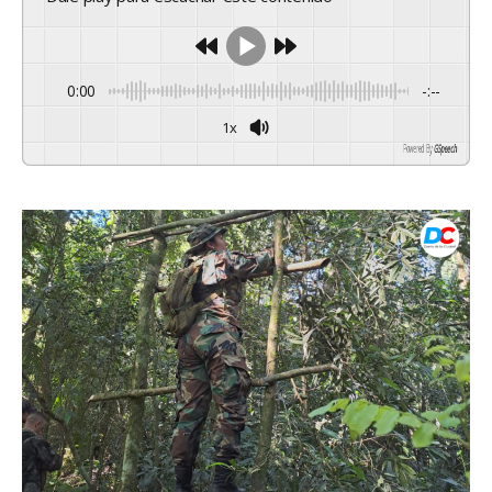
0:00
-:--
1x
Powered By
GSpeech