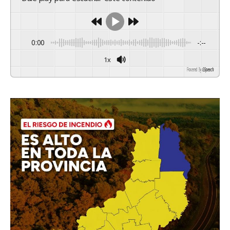
0:00
-:--
1x
Powered By
GSpeech