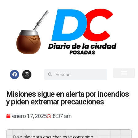
Inicio
Todas las Noticias
Misiones sigue en alerta por incendios
y piden extremar precauciones
enero 17, 2025
8:37 am
Dale play para escuchar este contenido