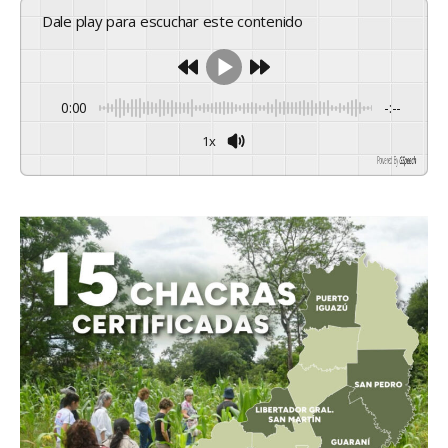
Dale play para escuchar este contenido
0:00
-:--
1x
Powered By
GSpeech